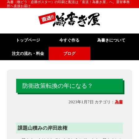
為書（檄ビラ・必勝ポスター）の印刷と配送は「直送！為書き屋」へ。選挙事務
所へ直接お届け
トップページ
今すぐ作る
為書きについて
注文の流れ・料金
ブログ
防衛政策転換の年になる？
2023年1月7日 カテゴリ：
為書
課題山積みの岸田政権