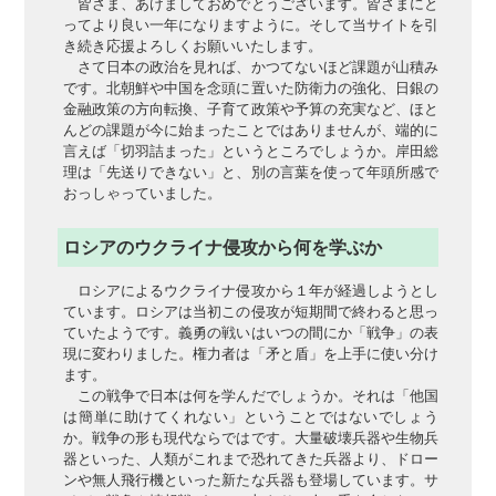
皆さま、あけましておめでとうございます。皆さまにと
ってより良い一年になりますように。そして当サイトを引
き続き応援よろしくお願いいたします。
さて日本の政治を見れば、かつてないほど課題が山積み
です。北朝鮮や中国を念頭に置いた防衛力の強化、日銀の
金融政策の方向転換、子育て政策や予算の充実など、ほと
んどの課題が今に始まったことではありませんが、端的に
言えば「切羽詰まった」というところでしょうか。岸田総
理は「先送りできない」と、別の言葉を使って年頭所感で
おっしゃっていました。
ロシアのウクライナ侵攻から何を学ぶか
ロシアによるウクライナ侵攻から１年が経過しようとし
ています。ロシアは当初この侵攻が短期間で終わると思っ
ていたようです。義勇の戦いはいつの間にか「戦争」の表
現に変わりました。権力者は「矛と盾」を上手に使い分け
ます。
この戦争で日本は何を学んだでしょうか。それは「他国
は簡単に助けてくれない」ということではないでしょう
か。戦争の形も現代ならではです。大量破壊兵器や生物兵
器といった、人類がこれまで恐れてきた兵器より、ドロー
ンや無人飛行機といった新たな兵器も登場しています。サ