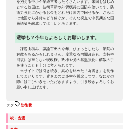
を抱える中小企業経営者もたくさんいます。米国をはじめ
とする他国は、技術革新や外貨獲得に国防を使います。防
衛力強化にかかるお金をどれだけ国内で回せるか、さらに
は他国から外貨をどう稼ぐか、そんな視点で中長期的な国
民議論を醸成してほしいと考えます。
選挙も？今年もよろしくお願いします。
課題山積み、議論百出の今年。ひょっとしたら、衆院の
解散もあるかもしれません。度重なる内閣改造も、支持率
回復には至らない現政権。政権や党の基盤強化に解散の手
を使うことも十分に考えられます。
当サイトでは引き続き、真心を込めた「為書き」を制作
してまいります。皆さまのご多幸を祈念しつつ、なにかの
際にはごひいきをいただきますよう、引き続きよろしくお
願い申し上げます。
タグ
防衛費
祝・当選