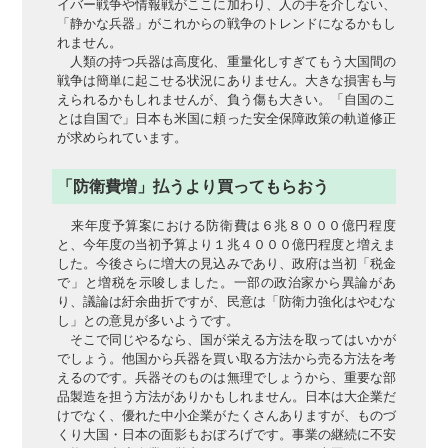
イバー戦争や情報戦がここに加わり、人の手を介しない、
「静かな兵器」がこれからの戦争のトレンドになるかもし
れません。
人類の持つ兵器は高度化、重量化しすぎてもう大国間の
戦争は簡単に起こせる状況にありません。大きな損害も与
えられるかもしれませんが、負う傷も大きい。「自国のこ
とは自国で」日本も米国に頼った安全保障政策の軌道修正
が求められています。
「防衛費増」払うより買ってもらおう
来年度予算案における防衛費は６兆８０００億円程度
と、今年度の当初予算より１兆４０００億円程度と増えま
した。今後さらに増大の見込みであり、政府は当初「税金
で」と増税を示唆しました。一部の政治家から異論があ
り、議論は紆余曲折ですが、民意は「防衛力強化はやむな
し」との意見が多いようです。
そこで同じやるなら、国が栄える方法を取ってはいかが
でしょう。他国から兵器を買い取る方法から売る方法を考
えるのです。兵器そのものは無理でしょうから、重要な部
品製造を担う方法がありかもしれません。日本は大企業だ
けでなく、優れた中小企業がたくさんありますが、ものづ
くり大国・日本の面影もおぼろげです。事業の継続に不安