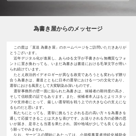
為書き屋からのメッセージ
この度は「直送 為書き屋」のホームページをご訪問いただきありが
とうございます。
近年デジタル化が進展し、あらゆる文字が手書きから無機質なフォ
ントに置き換わっても、いまだ為書きは書道における毛筆文字が用い
られ続けています。
たとえ政治的イデオロギーが異なる政党であろうとも変わらず贈り
合う為書きは、書道とともに日本の選挙における一つの文化であり、
選挙における風景として大変馴染み深いものです。
選挙事務所の壁一面に貼られた為書きは、候補者の期待度の高さ、
そして信頼度の証でもあります。また、候補者本人はもとよりスタッ
フや支持者にとって、厳しい選挙戦を戦う上での大きな心の支えにな
るものだと思います。
私たちにとっても、選挙に挑もうとされる志の高い方々を為書きを
通して応援できることは大きな喜びです。お送りされる方の必勝の思
いが届き、是非とも当選を果たされ、国や地域が少しでも良くなるよ
う願ってやみません。
なお、サービスの開始にあたっては、小規模事業者持続化補助金