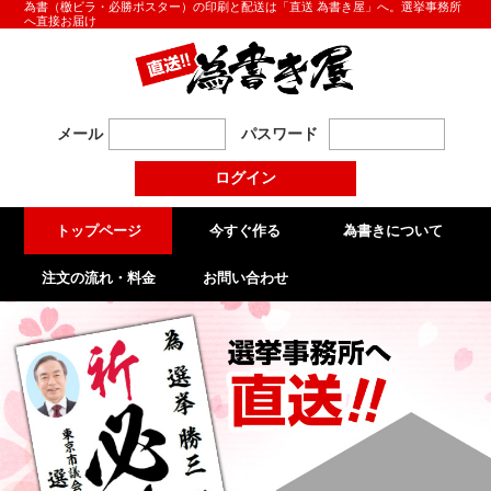
為書（檄ビラ・必勝ポスター）の印刷と配送は「直送 為書き屋」へ。選挙事務所
へ直接お届け
メール
パスワード
トップページ
今すぐ作る
為書きについて
注文の流れ・料金
お問い合わせ